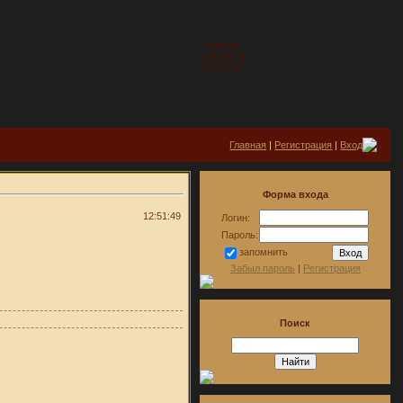
Четверг
2026-08-06
05:26:42
Главная
|
Регистрация
|
Вход
Форма входа
12:51:49
Логин:
Пароль:
запомнить
Забыл пароль
|
Регистрация
Поиск