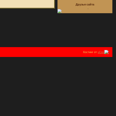
Друзья сайта
Хостинг от
uCoz