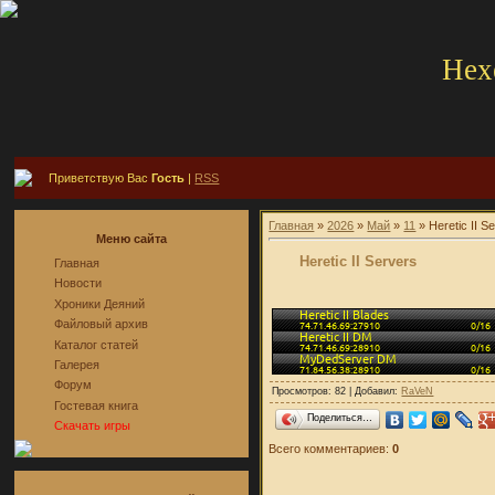
Hex
Приветствую Вас
Гость
|
RSS
Главная
»
2026
»
Май
»
11
» Heretic II S
Меню сайта
Heretic II Servers
Главная
Новости
Хроники Деяний
Файловый архив
Каталог статей
Галерея
Форум
Просмотров: 82 | Добавил:
RaVeN
Гостевая книга
Поделиться…
Скачать игры
Всего комментариев:
0