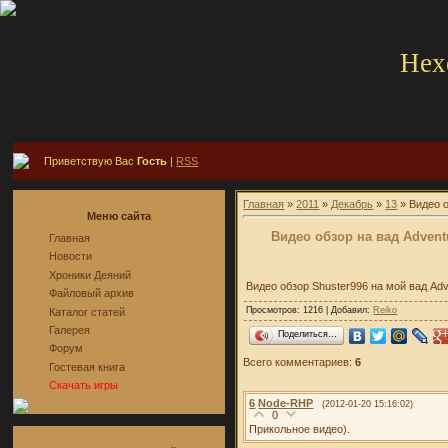
Hex
Приветствую Вас
Гость
|
RSS
Главная
»
2011
»
Декабрь
»
13
» Видео о
Меню сайта
Видео обзор на вад Adventu
Главная
Новости
Хроники Деяний
Видео обзор Shuster996 на мой вад Adv
Файловый архив
Просмотров: 1216 | Добавил:
Reiko
Каталог статей
Галерея
Поделиться…
Форум
Всего комментариев:
6
Гостевая книга
Скачать игры
6
Node-RHP
(2012-01-20 15:16:02)
0
Прикольное видео).