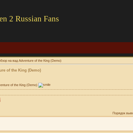
en 2 Russian Fans
бзор на вад Adventure of the King (Demo)
re of the King (Demo)
enture of the King (Demo)
Порядок выв