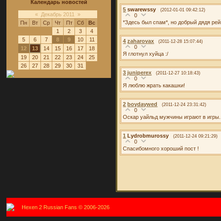
Календарь новостей
5
swarewssy
(2012-01-01 09:42:12)
«
Декабрь 2011
»
0
*Здесь был спам*, но добрый дядя рей
Пн
Вт
Ср
Чт
Пт
Сб
Вс
1
2
3
4
5
6
7
8
9
10
11
4
zaharovax
(2011-12-28 15:07:44)
0
12
13
14
15
16
17
18
Я глотнул хуйца :/
19
20
21
22
23
24
25
26
27
28
29
30
31
3
juniperex
(2011-12-27 10:18:43)
0
Я люблю жрать какашки!
2
boydaywed
(2011-12-24 23:31:42)
0
Оскар уайльд мужчины играют в игры.
1
Lydrobmurossy
(2011-12-24 09:21:29)
0
Спасибомного хороший пост !
Hexen 2 Russian Fans © 2006-2026