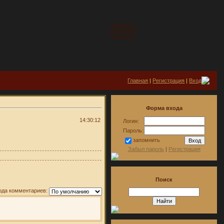
Пятница
2026-08-07
15:50:29
Главная
|
Регистрация
|
Вход
Форма входа
14:30:12
Логин:
Пароль:
запомнить
Забыл пароль
|
Регистрация
Поиск
ода комментариев: