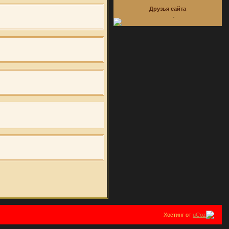
Друзья сайта
Хостинг от
uCoz