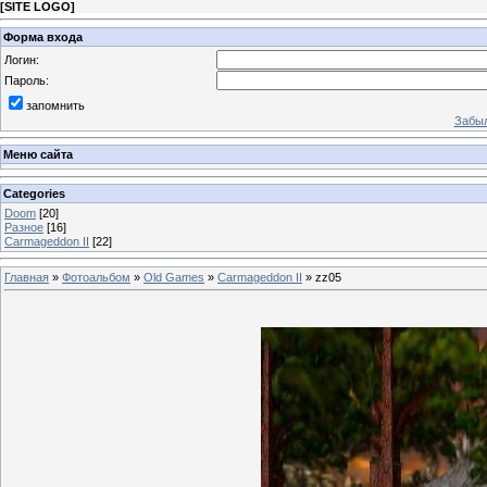
[
SITE LOGO
]
Форма входа
Логин:
Пароль:
запомнить
Забыл
Меню сайта
Categories
Doom
[20]
Разное
[16]
Carmageddon II
[22]
Главная
»
Фотоальбом
»
Old Games
»
Carmageddon II
» zz05