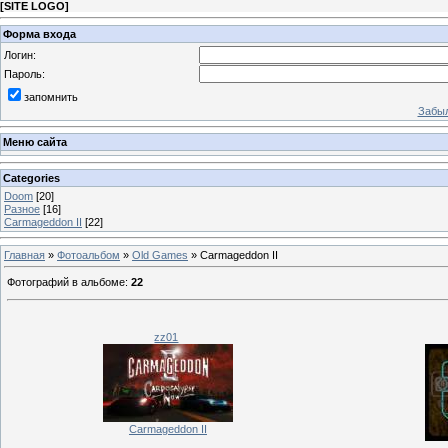
[
SITE LOGO
]
Форма входа
Логин:
Пароль:
запомнить
Забыл
Меню сайта
Categories
Doom
[20]
Разное
[16]
Carmageddon II
[22]
Главная
»
Фотоальбом
»
Old Games
» Carmageddon II
Фотографий в альбоме
:
22
zz01
Carmageddon II