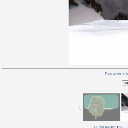
Просмотреть ф
« Предыдущая
|
8
9
10