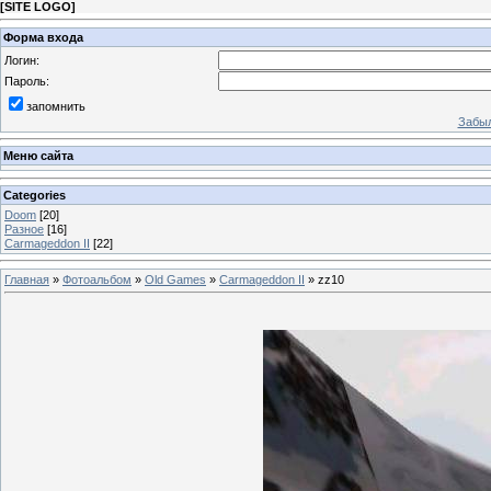
[
SITE LOGO
]
Форма входа
Логин:
Пароль:
запомнить
Забыл
Меню сайта
Categories
Doom
[20]
Разное
[16]
Carmageddon II
[22]
Главная
»
Фотоальбом
»
Old Games
»
Carmageddon II
» zz10