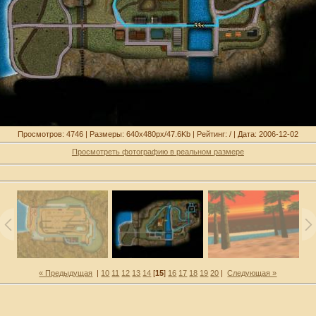
Просмотров: 4746 | Размеры: 640x480px/47.6Kb | Рейтинг: / | Дата: 2006-12-02
Просмотреть фотографию в реальном размере
« Предыдущая
|
10
11
12
13
14
[
15
]
16
17
18
19
20
|
Следующая »