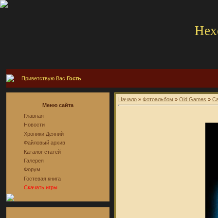
Hex
Приветствую Вас
Гость
Начало
»
Фотоальбом
»
Old Games
»
Ca
Меню сайта
Главная
Новости
Хроники Деяний
Файловый архив
Каталог статей
Галерея
Форум
Гостевая книга
Скачать игры