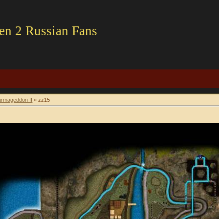
en 2 Russian Fans
rmageddon II
» zz15