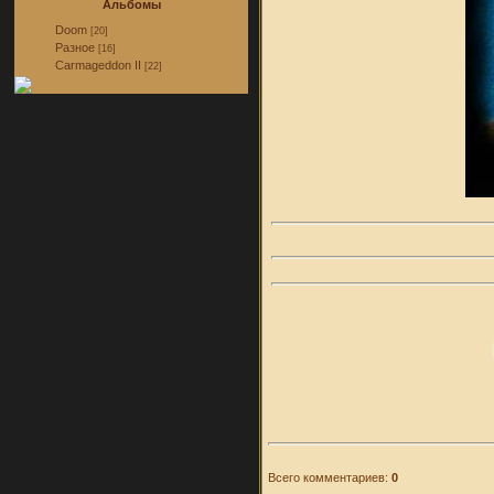
Альбомы
Doom
[20]
Разное
[16]
Carmageddon II
[22]
Всего комментариев:
0