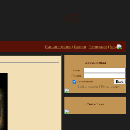
Пятница
2026-08-07
00:20:49
Главная страница
|
Галерея
|
Регистрация
|
Вход
Форма входа
Логин:
Пароль:
запомнить
Забыл пароль
|
Регистрация
Статистика