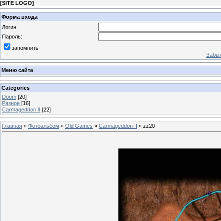
[
SITE LOGO
]
Форма входа
Логин:
Пароль:
запомнить
Забыл
Меню сайта
Categories
Doom
[20]
Разное
[16]
Carmageddon II
[22]
Главная
»
Фотоальбом
»
Old Games
»
Carmageddon II
» zz20