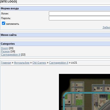
[
SITE LOGO
]
Форма входа
Логин:
Пароль:
запомнить
Забыл
Меню сайта
Categories
Doom
[20]
Разное
[16]
Carmageddon II
[22]
Главная
»
Фотоальбом
»
Old Games
»
Carmageddon II
» zz21