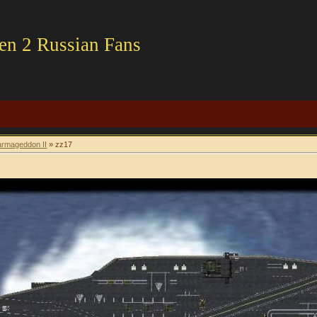
en 2 Russian Fans
rmageddon II
» zz17