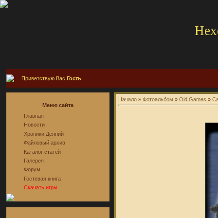
Hex
Приветствую Вас
Гость
Начало
»
Фотоальбом
»
Old Games
»
Ca
Меню сайта
Главная
Новости
Хроники Деяний
Файловый архив
Каталог статей
Галерея
Форум
Гостевая книга
Скачать игры