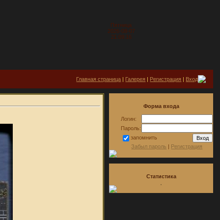
Пятница
2026-08-07
21:09:16
Главная страница
|
Галерея
|
Регистрация
|
Вход
Форма входа
Логин:
Пароль:
запомнить
Забыл пароль
|
Регистрация
Статистика