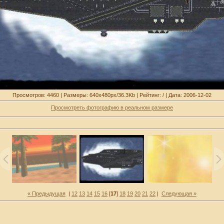
Просмотров: 4460 | Размеры: 640x480px/36.3Kb | Рейтинг: / | Дата: 2006-12-02
Просмотреть фотографию в реальном размере
« Предыдущая
|
12
13
14
15
16
[
17
]
18
19
20
21
22
|
Следующая »