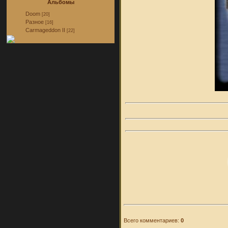
Альбомы
Doom
[20]
Разное
[16]
Carmageddon II
[22]
Всего комментариев:
0