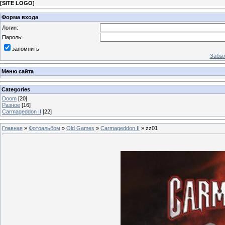
[
SITE LOGO
]
Форма входа
Логин:
Пароль:
запомнить
Забыл
Меню сайта
Categories
Doom
[20]
Разное
[16]
Carmageddon II
[22]
Главная
»
Фотоальбом
»
Old Games
»
Carmageddon II
» zz01