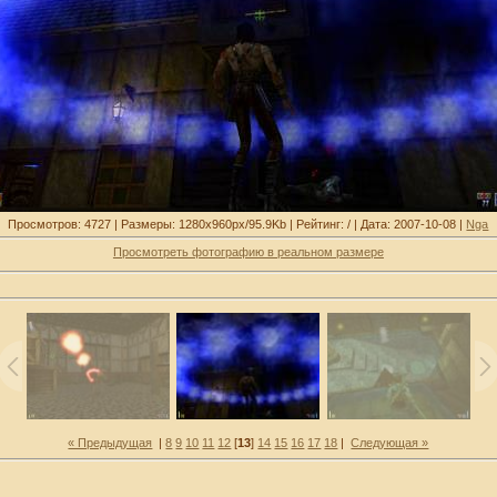
Просмотров: 4727 | Размеры: 1280x960px/95.9Kb | Рейтинг: / | Дата: 2007-10-08 |
Nga
Просмотреть фотографию в реальном размере
« Предыдущая
|
8
9
10
11
12
[
13
]
14
15
16
17
18
|
Следующая »