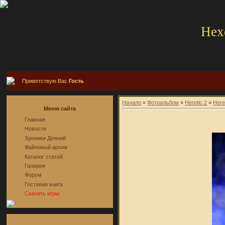
Hex
Приветствую Вас
Гость
Начало
»
Фотоальбом
»
Heretic 2
»
Here
Меню сайта
Главная
Новости
Хроники Деяний
Файловый архив
Каталог статей
Галерея
Форум
Гостевая книга
Скачать игры