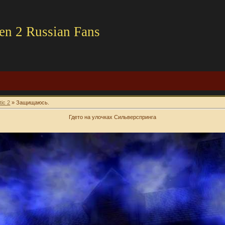
en 2 Russian Fans
tic 2
» Защищаюсь.
Гдето на улочках Сильверспринга