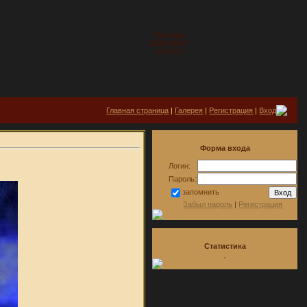
Пятница
2026-08-07
14:05:13
Главная страница
|
Галерея
|
Регистрация
|
Вход
Форма входа
Логин:
Пароль:
запомнить
Забыл пароль
|
Регистрация
Статистика