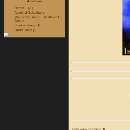
Альбомы
Heretic 2
[21]
Abode of Golgotha
[4]
Maw of the Umbra: The Abode Of
Golg
[4]
Shadow Slayer
[4]
Online Maps
[5]
Всего комментариев:
0