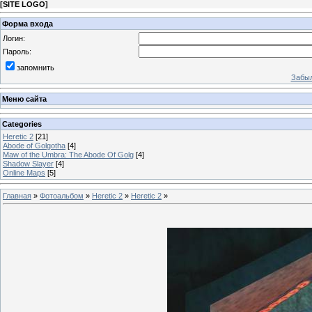
[
SITE LOGO
]
Форма входа
Логин:
Пароль:
запомнить
Забыл
Меню сайта
Categories
Heretic 2
[21]
Abode of Golgotha
[4]
Maw of the Umbra: The Abode Of Golg
[4]
Shadow Slayer
[4]
Online Maps
[5]
Главная
»
Фотоальбом
»
Heretic 2
»
Heretic 2
»