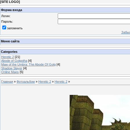
[
SITE LOGO
]
Форма входа
Логин:
Пароль:
запомнить
Забыл
Меню сайта
Categories
Heretic 2
[21]
Abode of Golgotha
[4]
Maw of the Umbra: The Abode Of Golg
[4]
Shadow Slayer
[4]
Online Maps
[5]
Главная
»
Фотоальбом
»
Heretic 2
»
Heretic 2
»