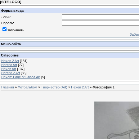
[
SITE LOGO
]
Форма входа
Логин:
Пароль:
запомнить
Забыл
Меню сайта
Categories
Hexen 2 Art
[131]
Heretic Art
[77]
Hexen Art
[137]
Heretic 2 Art
[35]
Hexen: Edge of Chaos Art
[5]
Главная
»
Фотоальбом
»
Творчество (Art)
»
Hexen 2 Art
» Фотография 1