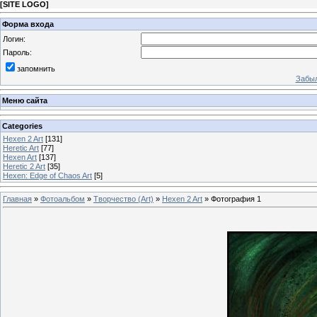
[
SITE LOGO
]
Форма входа
Логин:
Пароль:
запомнить
Забыл
Меню сайта
Categories
Hexen 2 Art
[131]
Heretic Art
[77]
Hexen Art
[137]
Heretic 2 Art
[35]
Hexen: Edge of Chaos Art
[5]
Главная
»
Фотоальбом
»
Творчество (Art)
»
Hexen 2 Art
» Фотография 1