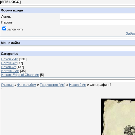
[
SITE LOGO
]
Форма входа
Логин:
Пароль:
запомнить
Забыл
Меню сайта
Categories
Hexen 2 Art
[131]
Heretic Art
[77]
Hexen Art
[137]
Heretic 2 Art
[35]
Hexen: Edge of Chaos Art
[5]
Главная
»
Фотоальбом
»
Творчество (Art)
»
Hexen 2 Art
» Фотография 4