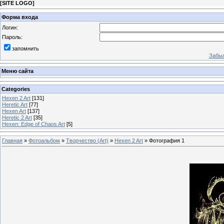
[
SITE LOGO
]
Форма входа
Логин:
Пароль:
запомнить
Забыл
Меню сайта
Categories
Hexen 2 Art
[131]
Heretic Art
[77]
Hexen Art
[137]
Heretic 2 Art
[35]
Hexen: Edge of Chaos Art
[5]
Главная
»
Фотоальбом
»
Творчество (Art)
»
Hexen 2 Art
» Фотография 1