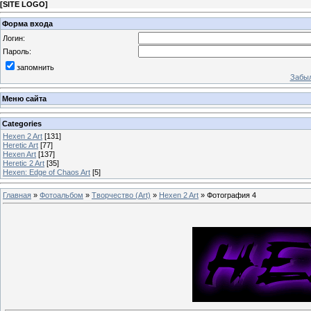
[
SITE LOGO
]
Форма входа
Логин:
Пароль:
запомнить
Забыл
Меню сайта
Categories
Hexen 2 Art
[131]
Heretic Art
[77]
Hexen Art
[137]
Heretic 2 Art
[35]
Hexen: Edge of Chaos Art
[5]
Главная
»
Фотоальбом
»
Творчество (Art)
»
Hexen 2 Art
» Фотография 4