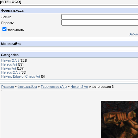
[
SITE LOGO
]
Форма входа
Логин:
Пароль:
запомнить
Забыл
Меню сайта
Categories
Hexen 2 Art
[131]
Heretic Art
[77]
Hexen Art
[137]
Heretic 2 Art
[35]
Hexen: Edge of Chaos Art
[5]
Главная
»
Фотоальбом
»
Творчество (Art)
»
Hexen 2 Art
» Фотография 3