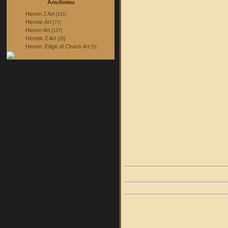
Альбомы
Hexen 2 Art
[131]
Heretic Art
[77]
Hexen Art
[137]
Heretic 2 Art
[35]
Hexen: Edge of Chaos Art
[5]