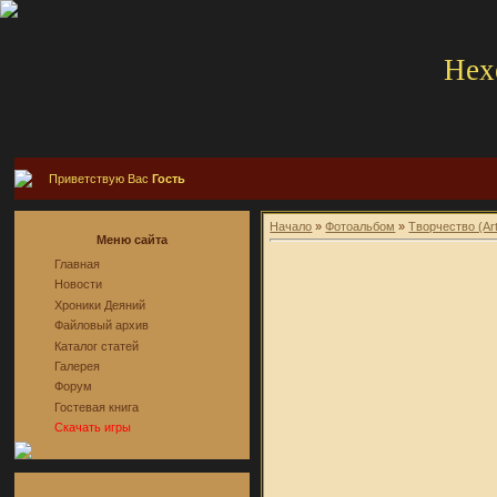
Hex
Приветствую Вас
Гость
Начало
»
Фотоальбом
»
Творчество (Ar
Меню сайта
Главная
Новости
Хроники Деяний
Файловый архив
Каталог статей
Галерея
Форум
Гостевая книга
Скачать игры