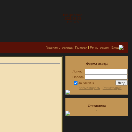
Воскресенье
2026-08-09
15:18:05
Главная страница
|
Галерея
|
Регистрация
|
Вход
Форма входа
Логин:
Пароль:
запомнить
Забыл пароль
|
Регистрация
Статистика