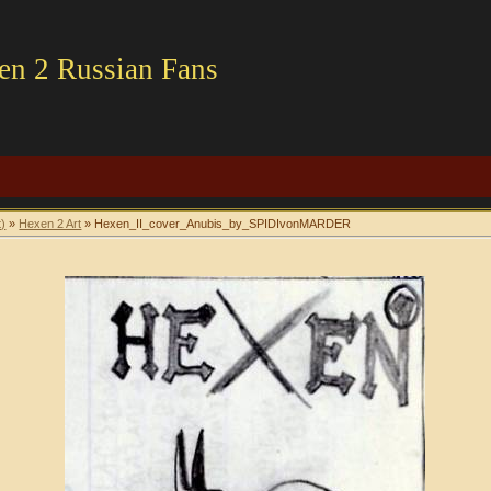
en 2 Russian Fans
t)
»
Hexen 2 Art
» Hexen_II_cover_Anubis_by_SPIDIvonMARDER