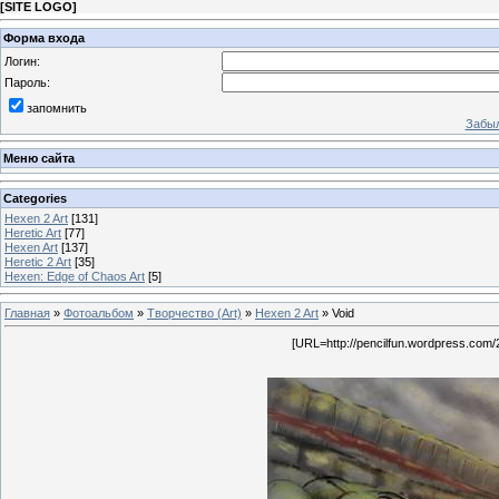
[
SITE LOGO
]
Форма входа
Логин:
Пароль:
запомнить
Забыл
Меню сайта
Categories
Hexen 2 Art
[131]
Heretic Art
[77]
Hexen Art
[137]
Heretic 2 Art
[35]
Hexen: Edge of Chaos Art
[5]
Главная
»
Фотоальбом
»
Творчество (Art)
»
Hexen 2 Art
» Void
[URL=http://pencilfun.wordpress.com/