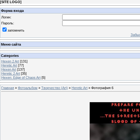
[
SITE LOGO
]
Форма входа
Логин:
Пароль:
запомнить
Забыл
Меню сайта
Categories
Hexen 2 Art
[131]
Heretic Art
[77]
Hexen Art
[137]
Heretic 2 Art
[35]
Hexen: Edge of Chaos Art
[5]
Главная
»
Фотоальбом
»
Творчество (Art)
»
Heretic Art
» Фотография 6