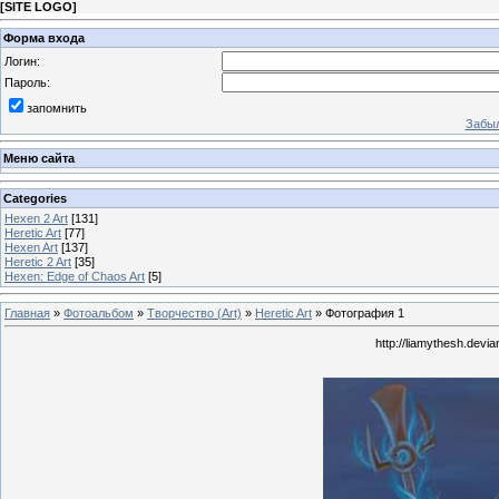
[
SITE LOGO
]
Форма входа
Логин:
Пароль:
запомнить
Забыл
Меню сайта
Categories
Hexen 2 Art
[131]
Heretic Art
[77]
Hexen Art
[137]
Heretic 2 Art
[35]
Hexen: Edge of Chaos Art
[5]
Главная
»
Фотоальбом
»
Творчество (Art)
»
Heretic Art
» Фотография 1
http://liamythesh.devia