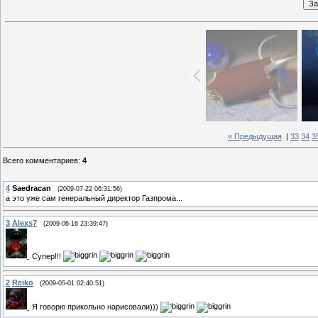
« Предыдущая
|
33
34
3
Всего комментариев
:
4
4
Saedracan
(2009-07-22 06:31:56)
а это уже сам генеральный директор Газпрома...
3
Alexs7
(2009-06-16 23:39:47)
Супер!!!
2
Reiko
(2009-05-01 02:40:51)
Я говорю прикольно нарисовали)))