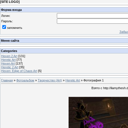
[
SITE LOGO
]
Форма входа
Логин:
Пароль:
запомнить
Забыл
Меню сайта
Categories
Hexen 2 Art
[131]
Heretic Art
[77]
Hexen Art
[137]
Heretic 2 Art
[35]
Hexen: Edge of Chaos Art
[5]
Главная
»
Фотоальбом
»
Творчество (Art)
»
Heretic Art
» Фотография 1
Взято с http://liamythesh