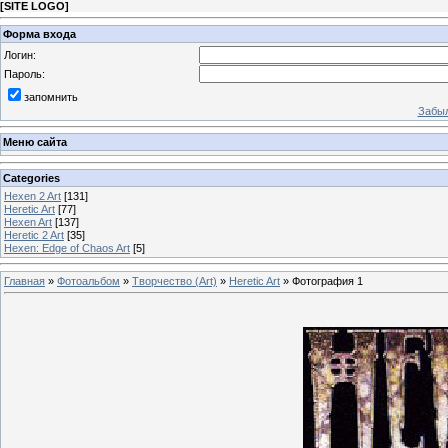
[
SITE LOGO
]
Форма входа
Логин:
Пароль:
запомнить
Забыл
Меню сайта
Categories
Hexen 2 Art
[131]
Heretic Art
[77]
Hexen Art
[137]
Heretic 2 Art
[35]
Hexen: Edge of Chaos Art
[5]
Главная
»
Фотоальбом
»
Творчество (Art)
»
Heretic Art
» Фотография 1