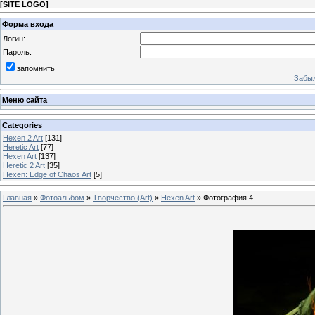
[
SITE LOGO
]
Форма входа
Логин:
Пароль:
запомнить
Забыл
Меню сайта
Categories
Hexen 2 Art
[131]
Heretic Art
[77]
Hexen Art
[137]
Heretic 2 Art
[35]
Hexen: Edge of Chaos Art
[5]
Главная
»
Фотоальбом
»
Творчество (Art)
»
Hexen Art
» Фотография 4