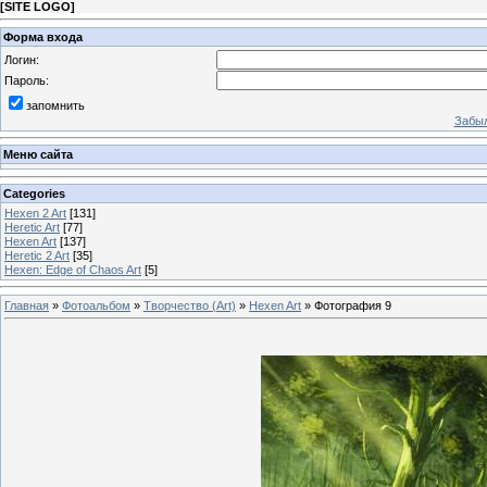
[
SITE LOGO
]
Форма входа
Логин:
Пароль:
запомнить
Забыл
Меню сайта
Categories
Hexen 2 Art
[131]
Heretic Art
[77]
Hexen Art
[137]
Heretic 2 Art
[35]
Hexen: Edge of Chaos Art
[5]
Главная
»
Фотоальбом
»
Творчество (Art)
»
Hexen Art
» Фотография 9