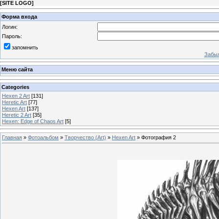
[
SITE LOGO
]
Форма входа
Логин:
Пароль:
запомнить
Забыл
Меню сайта
Categories
Hexen 2 Art
[131]
Heretic Art
[77]
Hexen Art
[137]
Heretic 2 Art
[35]
Hexen: Edge of Chaos Art
[5]
Главная
»
Фотоальбом
»
Творчество (Art)
»
Hexen Art
» Фотография 2