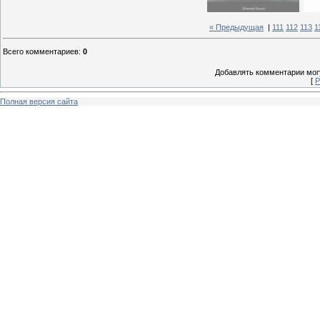
« Предыдущая
|
111
112
113
1
Всего комментариев
:
0
Добавлять комментарии могу
[
Р
Полная версия сайта