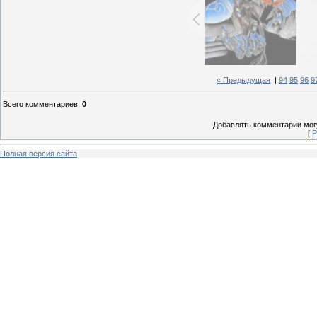
« Предыдущая
|
94
95
96
9
Всего комментариев
:
0
Добавлять комментарии могу
[
Р
Полная версия сайта