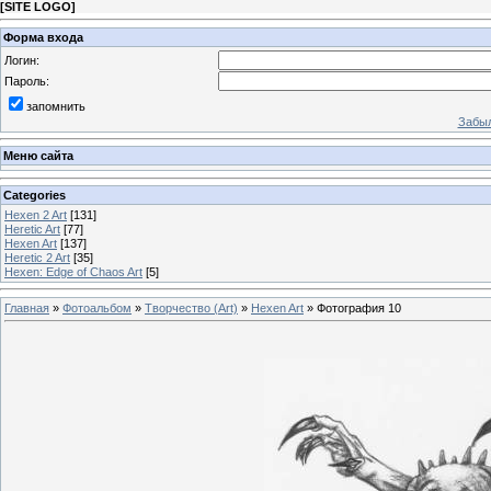
[
SITE LOGO
]
Форма входа
Логин:
Пароль:
запомнить
Забыл
Меню сайта
Categories
Hexen 2 Art
[131]
Heretic Art
[77]
Hexen Art
[137]
Heretic 2 Art
[35]
Hexen: Edge of Chaos Art
[5]
Главная
»
Фотоальбом
»
Творчество (Art)
»
Hexen Art
» Фотография 10