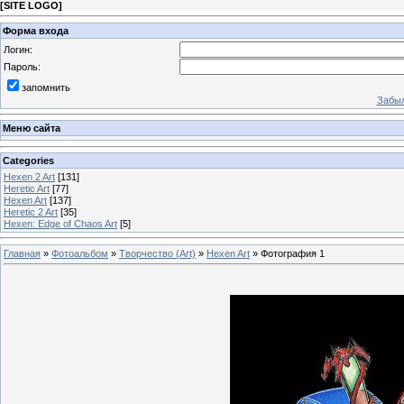
[
SITE LOGO
]
Форма входа
Логин:
Пароль:
запомнить
Забыл
Меню сайта
Categories
Hexen 2 Art
[131]
Heretic Art
[77]
Hexen Art
[137]
Heretic 2 Art
[35]
Hexen: Edge of Chaos Art
[5]
Главная
»
Фотоальбом
»
Творчество (Art)
»
Hexen Art
» Фотография 1