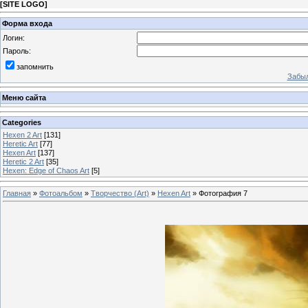
[
SITE LOGO
]
Форма входа
Логин:
Пароль:
запомнить
Забыл
Меню сайта
Categories
Hexen 2 Art
[131]
Heretic Art
[77]
Hexen Art
[137]
Heretic 2 Art
[35]
Hexen: Edge of Chaos Art
[5]
Главная
»
Фотоальбом
»
Творчество (Art)
»
Hexen Art
» Фотография 7