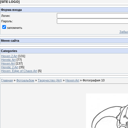
[
SITE LOGO
]
Форма входа
Логин:
Пароль:
запомнить
Забыл
Меню сайта
Categories
Hexen 2 Art
[131]
Heretic Art
[77]
Hexen Art
[137]
Heretic 2 Art
[35]
Hexen: Edge of Chaos Art
[5]
Главная
»
Фотоальбом
»
Творчество (Art)
»
Hexen Art
» Фотография 10