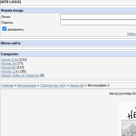
[
SITE LOGO
]
Форма входа
Логин:
Пароль:
запомнить
Забыл
Меню сайта
Categories
Hexen 2 Art
[131]
Heretic Art
[77]
Hexen Art
[137]
Heretic 2 Art
[35]
Hexen: Edge of Chaos Art
[5]
Главная
»
Фотоальбом
»
Творчество (Art)
»
Hexen Art
» Фотография 2
Автор [url=http://