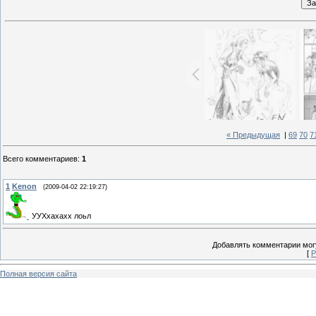
« Предыдущая
|
69
70
7
Всего комментариев
:
1
1
Kenon
(2009-04-02 22:19:27)
УУХхахахх лоьл
Добавлять комментарии могу
[
Р
Полная версия сайта