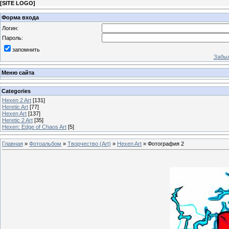
[
SITE LOGO
]
Форма входа
Логин:
Пароль:
запомнить
Забыл
Меню сайта
Categories
Hexen 2 Art
[131]
Heretic Art
[77]
Hexen Art
[137]
Heretic 2 Art
[35]
Hexen: Edge of Chaos Art
[5]
Главная
»
Фотоальбом
»
Творчество (Art)
»
Hexen Art
» Фотография 2