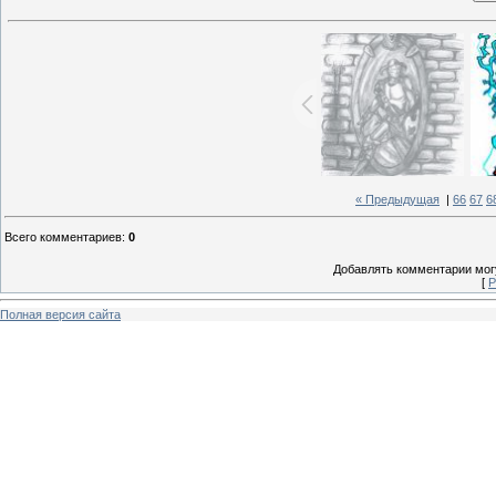
« Предыдущая
|
66
67
6
Всего комментариев
:
0
Добавлять комментарии могу
[
Р
Полная версия сайта