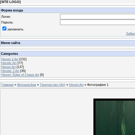
[
SITE LOGO
]
Форма входа
Логин:
Пароль:
запомнить
Забыл
Меню сайта
Categories
Hexen 2 Art
[131]
Heretic Art
[77]
Hexen Art
[137]
Heretic 2 Art
[35]
Hexen: Edge of Chaos Art
[5]
Главная
»
Фотоальбом
»
Творчество (Art)
»
Hexen Art
» Фотография 1