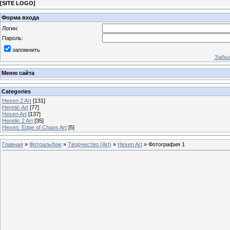
[
SITE LOGO
]
Форма входа
Логин:
Пароль:
запомнить
Забыл
Меню сайта
Categories
Hexen 2 Art
[131]
Heretic Art
[77]
Hexen Art
[137]
Heretic 2 Art
[35]
Hexen: Edge of Chaos Art
[5]
Главная
»
Фотоальбом
»
Творчество (Art)
»
Hexen Art
» Фотография 1