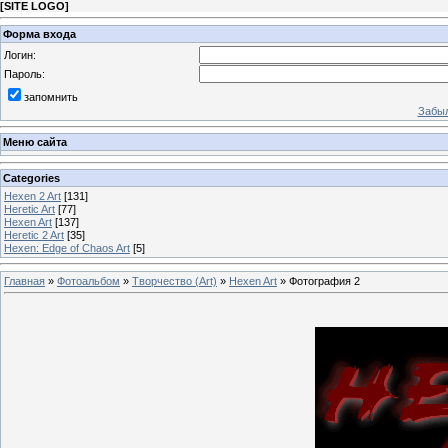
[
SITE LOGO
]
Форма входа
Логин:
Пароль:
запомнить
Забыл
Меню сайта
Categories
Hexen 2 Art
[131]
Heretic Art
[77]
Hexen Art
[137]
Heretic 2 Art
[35]
Hexen: Edge of Chaos Art
[5]
Главная
»
Фотоальбом
»
Творчество (Art)
»
Hexen Art
» Фотография 2