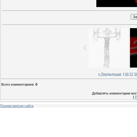
« Предыдущая
|
56
57
5
Всего комментариев
:
0
Добавлять комментарии могу
[
Р
Полная версия сайта