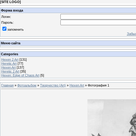
[
SITE LOGO
]
Форма входа
Логин:
Пароль:
запомнить
Забыл
Меню сайта
Categories
Hexen 2 Art
[131]
Heretic Art
[77]
Hexen Art
[137]
Heretic 2 Art
[35]
Hexen: Edge of Chaos Art
[5]
Главная
»
Фотоальбом
»
Творчество (Art)
»
Hexen Art
» Фотография 1