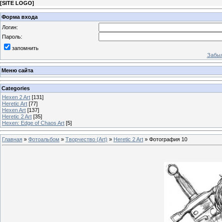
[
SITE LOGO
]
Форма входа
Логин:
Пароль:
запомнить
Забыл
Меню сайта
Categories
Hexen 2 Art
[131]
Heretic Art
[77]
Hexen Art
[137]
Heretic 2 Art
[35]
Hexen: Edge of Chaos Art
[5]
Главная
»
Фотоальбом
»
Творчество (Art)
»
Heretic 2 Art
» Фотография 10