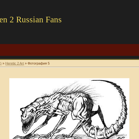
en 2 Russian Fans
t)
»
Heretic 2 Art
» Фотография 5