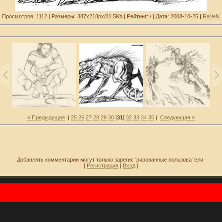
Просмотров: 1112 | Размеры: 387x218px/31.5Kb | Рейтинг: / | Дата: 2008-10-25 |
RaVeN
« Предыдущая
|
25
26
27
28
29
30
[
31
]
32
33
34
35
|
Следующая »
Добавлять комментарии могут только зарегистрированные пользователи.
[
Регистрация
|
Вход
]