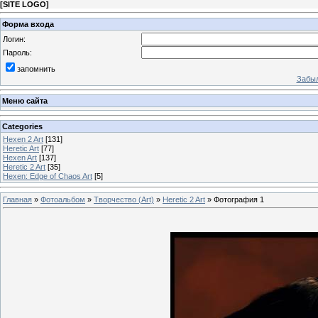
[
SITE LOGO
]
Форма входа
Логин:
Пароль:
запомнить
Забыл
Меню сайта
Categories
Hexen 2 Art
[131]
Heretic Art
[77]
Hexen Art
[137]
Heretic 2 Art
[35]
Hexen: Edge of Chaos Art
[5]
Главная
»
Фотоальбом
»
Творчество (Art)
»
Heretic 2 Art
» Фотография 1