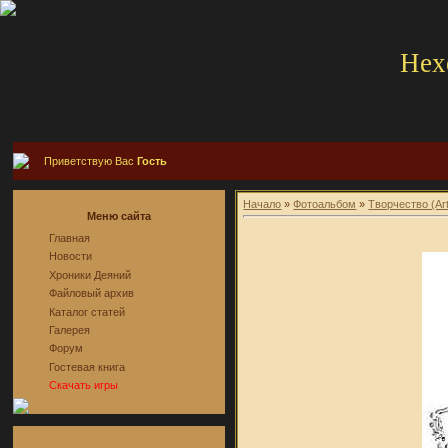
Hex
Приветствую Вас
Гость
Начало
»
Фотоальбом
»
Творчество (Ar
Меню сайта
Главная
Новости
Хроники Деяний
Файловый архив
Каталог статей
Галерея
Форум
Гостевая книга
Скачать игры