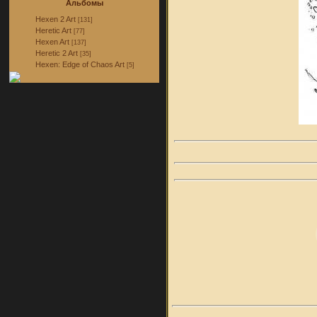
Альбомы
Hexen 2 Art
[131]
Heretic Art
[77]
Hexen Art
[137]
Heretic 2 Art
[35]
Hexen: Edge of Chaos Art
[5]