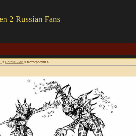
en 2 Russian Fans
t)
»
Heretic 2 Art
» Фотография 4