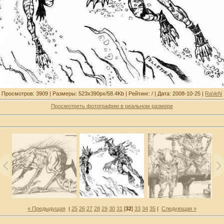
Просмотров: 3909 | Размеры: 523x390px/58.4Kb | Рейтинг: / | Дата: 2008-10-25 |
RaVeN
Просмотреть фотографию в реальном размере
« Предыдущая
|
25
26
27
28
29
30
31
[
32
]
33
34
35
|
Следующая »