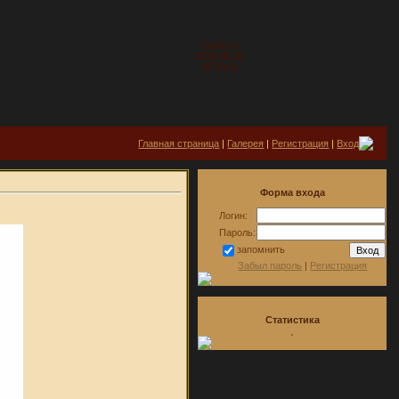
Суббота
2026-08-08
15:30:02
Главная страница
|
Галерея
|
Регистрация
|
Вход
Форма входа
Логин:
Пароль:
запомнить
Забыл пароль
|
Регистрация
Статистика