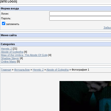
[
SITE LOGO
]
Форма входа
Логин:
Пароль:
запомнить
Забыл
Меню сайта
Categories
Heretic 2
[21]
Abode of Golgotha
[4]
Maw of the Umbra: The Abode Of Golg
[4]
Shadow Slayer
[4]
Online Maps
[5]
Главная
»
Фотоальбом
»
Heretic 2
»
Abode of Golgotha
» Фотография 1