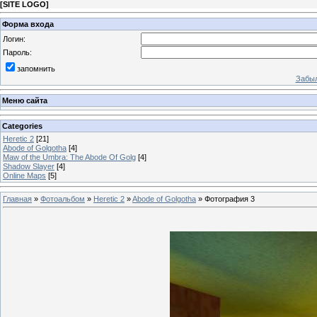
[
SITE LOGO
]
Форма входа
Логин:
Пароль:
запомнить
Забыл
Меню сайта
Categories
Heretic 2
[21]
Abode of Golgotha
[4]
Maw of the Umbra: The Abode Of Golg
[4]
Shadow Slayer
[4]
Online Maps
[5]
Главная
»
Фотоальбом
»
Heretic 2
»
Abode of Golgotha
» Фотография 3