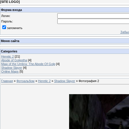
[
SITE LOGO
]
Форма входа
Логин:
Пароль:
запомнить
Забыл
Меню сайта
Categories
Heretic 2
[21]
Abode of Golgotha
[4]
Maw of the Umbra: The Abode Of Golg
[4]
Shadow Slayer
[4]
Online Maps
[5]
Главная
»
Фотоальбом
»
Heretic 2
»
Shadow Slayer
» Фотография 2