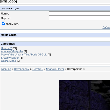
[
SITE LOGO
]
Форма входа
Логин:
Пароль:
запомнить
Забыл
Меню сайта
Categories
Heretic 2
[21]
Abode of Golgotha
[4]
Maw of the Umbra: The Abode Of Golg
[4]
Shadow Slayer
[4]
Online Maps
[5]
Главная
»
Фотоальбом
»
Heretic 2
»
Shadow Slayer
» Фотография 3