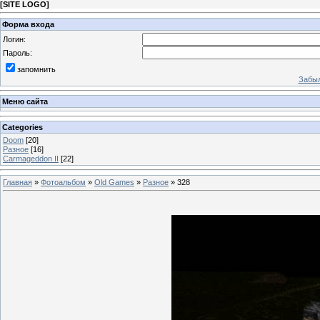
[
SITE LOGO
]
Форма входа
Логин:
Пароль:
запомнить
Забыл
Меню сайта
Categories
Doom
[20]
Разное
[16]
Carmageddon II
[22]
Главная
»
Фотоальбом
»
Old Games
»
Разное
» 328