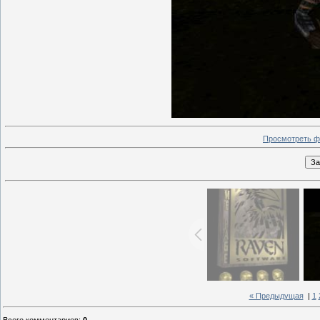
Просмотреть ф
« Предыдущая
|
1
Всего комментариев
:
0