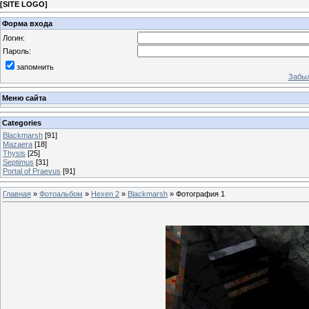
[
SITE LOGO
]
Форма входа
Логин:
Пароль:
запомнить
Забыл
Меню сайта
Categories
Blackmarsh
[91]
Mazaera
[18]
Thysis
[25]
Septimus
[31]
Portal of Praevus
[91]
Главная
»
Фотоальбом
»
Hexen 2
»
Blackmarsh
» Фотография 1