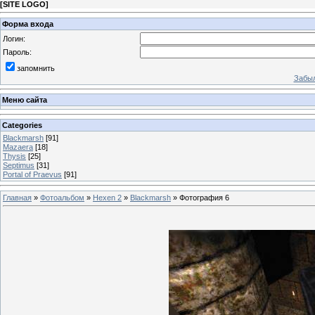
[
SITE LOGO
]
Форма входа
Логин:
Пароль:
запомнить
Забыл
Меню сайта
Categories
Blackmarsh
[91]
Mazaera
[18]
Thysis
[25]
Septimus
[31]
Portal of Praevus
[91]
Главная
»
Фотоальбом
»
Hexen 2
»
Blackmarsh
» Фотография 6