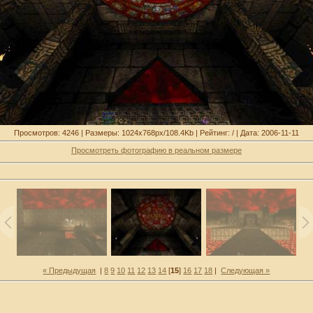
Просмотров: 4246 | Размеры: 1024x768px/108.4Kb | Рейтинг: / | Дата: 2006-11-11
Просмотреть фотографию в реальном размере
« Предыдущая
|
8
9
10
11
12
13
14
[
15
]
16
17
18
|
Следующая »