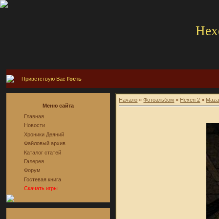
Hex
Приветствую Вас
Гость
Начало
»
Фотоальбом
»
Hexen 2
»
Maza
Меню сайта
Главная
Новости
Хроники Деяний
Файловый архив
Каталог статей
Галерея
Форум
Гостевая книга
Скачать игры