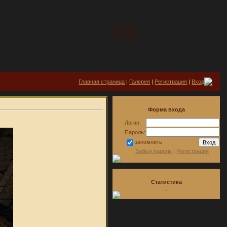
Четверг
2026-08-06
04:58:59
Главная страница
|
Галерея
|
Регистрация
|
Вход
Форма входа
Логин:
Пароль:
запомнить
Забыл пароль
|
Регистрация
Статистика