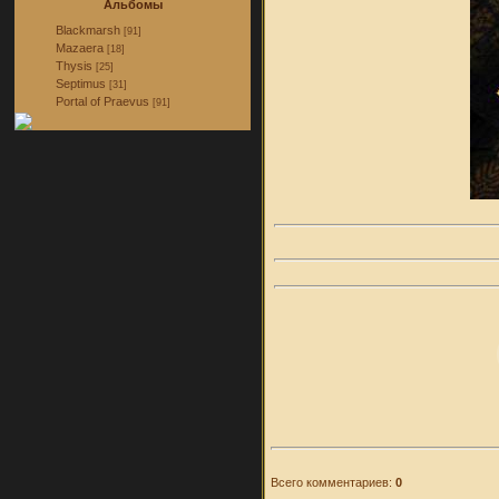
Альбомы
Blackmarsh
[91]
Mazaera
[18]
Thysis
[25]
Septimus
[31]
Portal of Praevus
[91]
Всего комментариев:
0